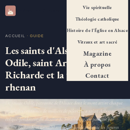
Vie spirituelle
Théocatho Strasbourg
Théologie catholique
Histoire de l'Église en Alsace
ACCUEIL
·
GUIDE
Vitraux et art sacré
Les saints d'Alsace : sainte
Magazine
Odile, saint Arbogast, sainte
À propos
Richarde et la voie sainte
Contact
rhenan
De sainte Odile, patronne de l'Alsace dont le mont attire chaque
année des centaines de milliers de pèlerins, a saint Arbogast,
évêque-fondateur du diocèse de Strasbourg, en passant par
sainte Richarde et saint Materne, ce guide presente les figures