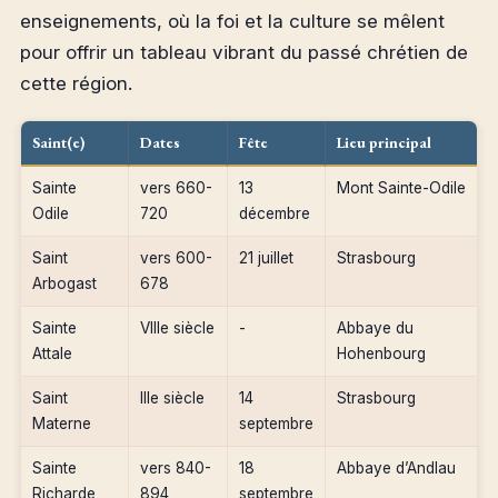
enseignements, où la foi et la culture se mêlent
pour offrir un tableau vibrant du passé chrétien de
cette région.
Saint(e)
Dates
Fête
Lieu principal
Sainte
vers 660-
13
Mont Sainte-Odile
Odile
720
décembre
Saint
vers 600-
21 juillet
Strasbourg
Arbogast
678
Sainte
VIIIe siècle
-
Abbaye du
Attale
Hohenbourg
Saint
IIIe siècle
14
Strasbourg
Materne
septembre
Sainte
vers 840-
18
Abbaye d’Andlau
Richarde
894
septembre