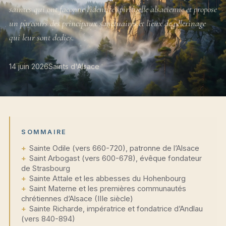
saintes qui ont faconne l'identite spirituelle alsacienne et propose
un parcours des principaux sanctuaires et lieux de pèlerinage
qui leur sont dedies.
14 juin 2026
Saints d'Alsace
SOMMAIRE
Sainte Odile (vers 660-720), patronne de l’Alsace
Saint Arbogast (vers 600-678), évêque fondateur
de Strasbourg
Sainte Attale et les abbesses du Hohenbourg
Saint Materne et les premières communautés
chrétiennes d’Alsace (IIIe siècle)
Sainte Richarde, impératrice et fondatrice d’Andlau
(vers 840-894)