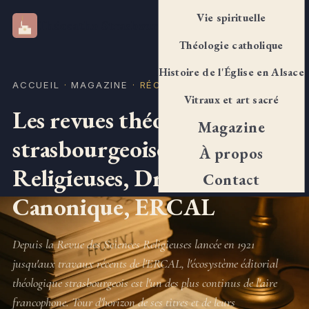
Vie spirituelle
Théocatho Strasbourg
Théologie catholique
Histoire de l'Église en Alsace
ACCUEIL
·
MAGAZINE
·
RÉCIT
Vitraux et art sacré
Les revues théologiques
Magazine
strasbourgeoises : Sciences
À propos
Religieuses, Droit
Contact
Canonique, ERCAL
Depuis la Revue des Sciences Religieuses lancée en 1921
jusqu'aux travaux récents de l'ERCAL, l'écosystème éditorial
théologique strasbourgeois est l'un des plus continus de l'aire
francophone. Tour d'horizon de ses titres et de leurs