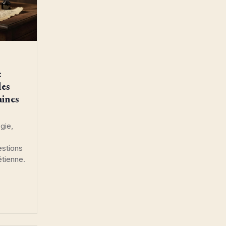
:
des
ines
ogie,
,
estions
étienne.