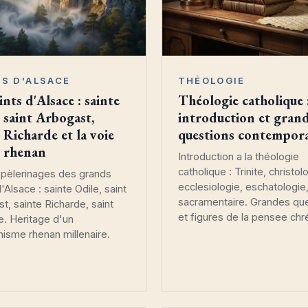
TS D'ALSACE
THÉOLOGIE
ints d'Alsace : sainte
Théologie catholique 
, saint Arbogast,
introduction et gran
 Richarde et la voie
questions contempora
e rhenan
Introduction a la théologie
catholique : Trinite, christol
 pèlerinages des grands
ecclesiologie, eschatologie
'Alsace : sainte Odile, saint
sacramentaire. Grandes qu
t, sainte Richarde, saint
et figures de la pensee chr
. Heritage d'un
anisme rhenan millenaire.