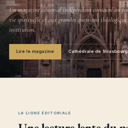
Un magazine éditorial indépendant consacré au pat
vie spirituelle et aux grandes questions théologique
institution.
Lire le magazine
Cathédrale de Strasbourg
LA LIGNE ÉDITORIALE
Une lecture lente du p