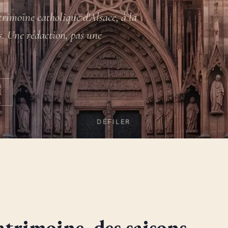
rimoine catholique d'Alsace, à la
s. Une rédaction, pas une
DÉFILER
atrimoine, des saisons