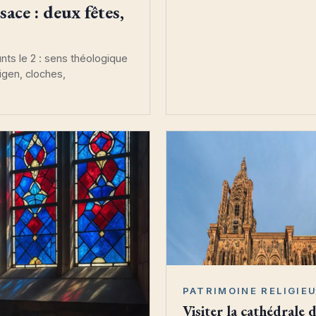
ace : deux fêtes,
ts le 2 : sens théologique
ligen, cloches,
PATRIMOINE RELIGIE
Visiter la cathédrale 