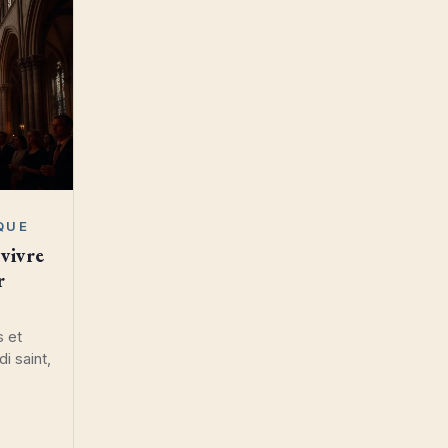
QUE
 vivre
r
s et
i saint,