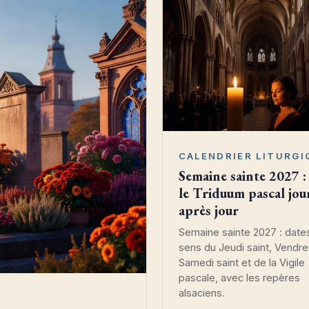
CALENDRIER LITURGI
Semaine sainte 2027 :
le Triduum pascal jou
après jour
Semaine sainte 2027 : date
sens du Jeudi saint, Vendred
Samedi saint et de la Vigile
pascale, avec les repères
alsaciens.